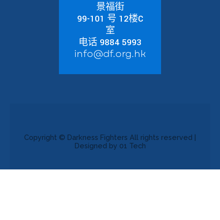
景福街
99-101 号 12楼C
室
电话 9884 5993
info@df.org.hk
Copyright © Darkness Fighters All rights reserved |
Designed by 01 Tech