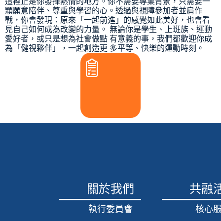
這裡正是你發揮熱情的地方。你不需要專業背景，只需要一
顆願意陪伴、尊重與學習的心。透過與視障參加者並肩作
戰，你會發現：原來「一起前進」的感覺如此美好，也會看
見自己如何成為改變的力量。 無論你是學生、上班族、運動
愛好者，或只是想為社會做點 有意義的事，我們都歡迎你成
為「健視夥伴」，一起創造更 多平等、快樂的運動時刻。
立
即
登
記
關於我們
共融
執行委員會
核心