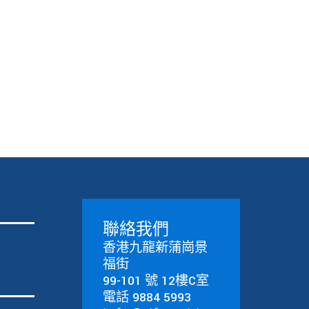
聯絡我們
香港九龍新蒲崗景
福街
99-101 號 12樓C室
電話 9884 5993