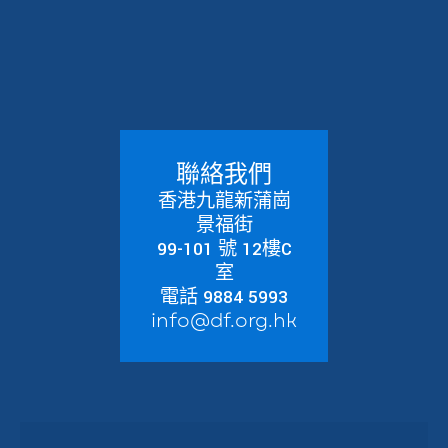
聯絡我們
香港九龍新蒲崗
景福街
99-101 號 12樓C
室
電話 9884 5993
info@df.org.hk