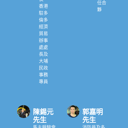
任合
香港
夥
駐多
倫多
經濟
貿易
辦事
處處
長及
大埔
民政
事務
專員
陳錫元
郭嘉明
先生
先生
馬主競駿會
消防員及多