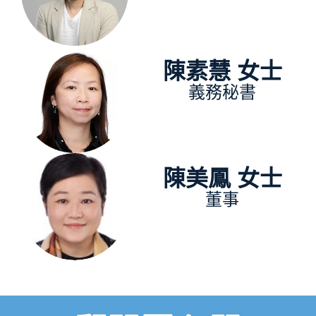
陳素慧 女士
義務秘書
陳美鳳 女士
董事