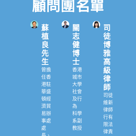
顧問團名單
蘇
關
司
植
志
徒
良
健
博
先
博
雅
生
士
高
級
曾擔
香港
任香
城市
律
港駐
大學
師
華盛
社會
司徒
頓經
及行
維新
濟貿
為
律師
易辦
科學
行有
事處
系副
限法
處
教授
律責
長、