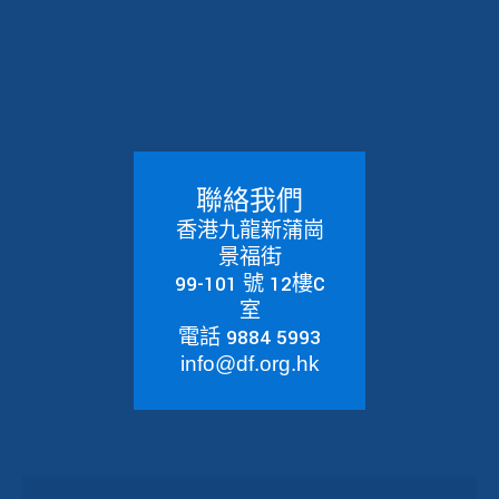
聯絡我們
香港九龍新蒲崗
景福街
99-101 號 12樓C
室
電話 9884 5993
info@df.org.hk