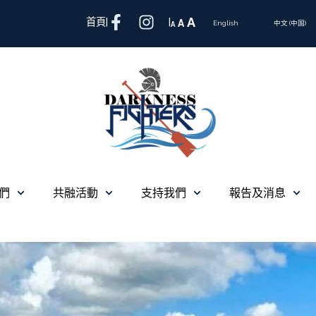
A
首頁
|
|
A
A
English
中文 (中国)
們
共融活動
支持我們
報告及消息