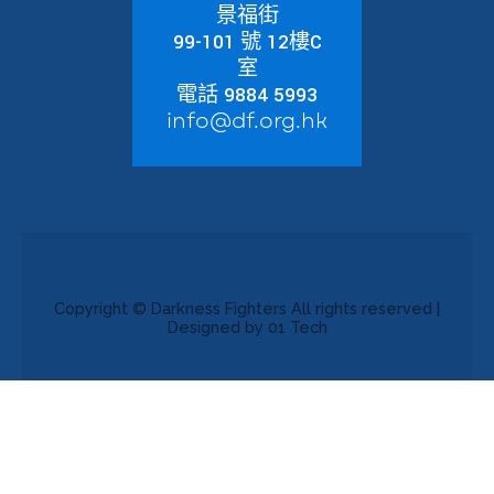
景福街
99-101 號 12樓C
室
電話 9884 5993
info@df.org.hk
Copyright © Darkness Fighters All rights reserved |
Designed by 01 Tech