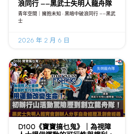
浪同行 ——黑武士失明人龍舟隊
青年空間｜擁抱未知 · 黑暗中破浪同行 ——黑武
士
2026 年 2 月 6 日
失明龍舟隊
D100《寶寶搞乜鬼》｜為視障