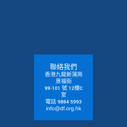
聯絡我們
香港九龍新蒲崗
景福街
99-101 號 12樓C
室
電話 9884 5993
info@df.org.hk