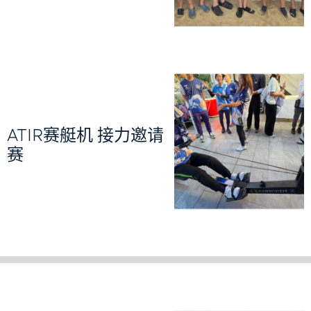
ATIR赛艇机 接力邀请
赛