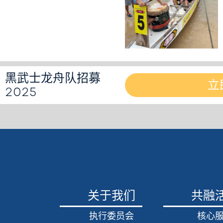
黑武士龙舟队招募
立
2025
关于我们
共融
执行委员会
核心