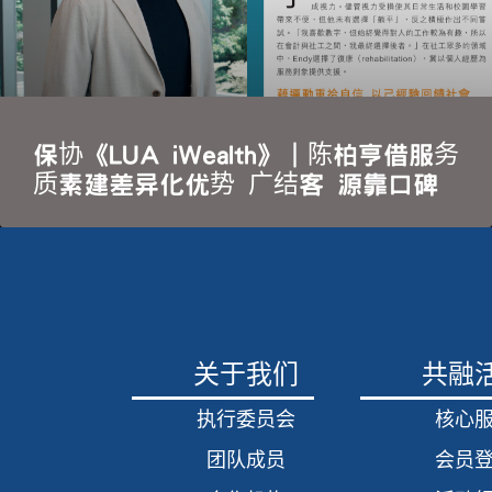
保协《LUA iWealth》｜陈柏亨借服务
质素建差异化优势 广结客 源靠口碑
关于我们
共融
执行委员会
核心
团队成员
会员