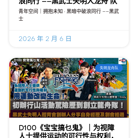
浪同行 ——黑武士失明人龙舟 队
青年空间｜拥抱未知 · 黑暗中破浪同行 ——黑武
士
2026 年 2 月 6 日
失明龙舟队
D100《宝宝搞乜鬼》｜为视障
人士提供运动的可行性与权利，