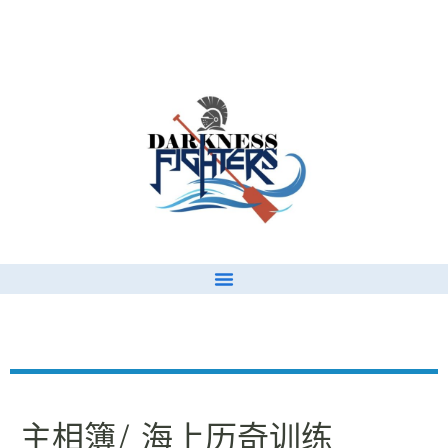
/ 海上历奇训练
主相簿