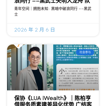
浪同行 ——黑武士失明人龙舟 队
青年空间｜拥抱未知 · 黑暗中破浪同行 ——黑武
士
2026 年 2 月 6 日
社会参与
保协《LUA iWealth》｜陈柏亨
借服务质素建差异化优势 广结客