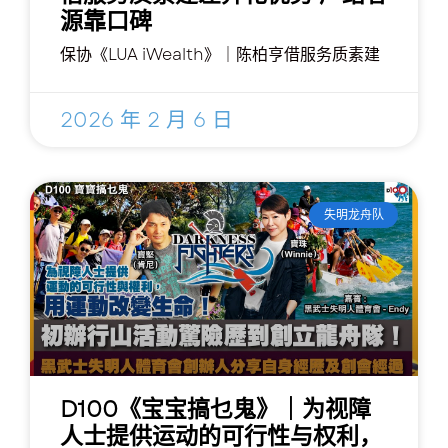
源靠口碑
保协《LUA iWealth》｜陈柏亨借服务质素建
2026 年 2 月 6 日
失明龙舟队
D100《宝宝搞乜鬼》｜为视障
人士提供运动的可行性与权利，